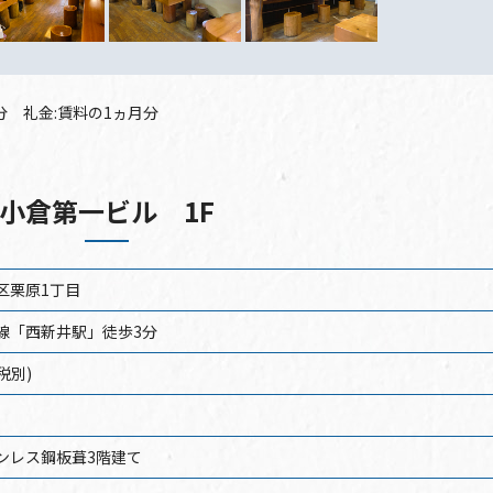
月分 礼金:賃料の1ヵ月分
小倉第一ビル 1F
区栗原1丁目
線「西新井駅」徒歩3分
(税別)
ンレス鋼板葺3階建て