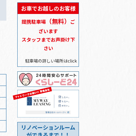
営業
お車でお越しのお客様
2024/12/25
（無料）
提携駐車場
ご
ざいます
2024/12/25
スタッフまでお声掛け下
年末年始の営業時間
さい
2024/10/18
駐車場の詳しい場所はclick
店休日のご案内
2024/08/01
夏季休業日のお知らせ
リノベーションルーム
ができるまで！！