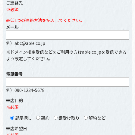
ご連絡先
※必須
最低1つの連絡方法を記入してください。
メール
例）abc@able.co.jp
※ドメイン指定受信などをご利用の方はable.co.jpを受信できる
よう設定してください。
電話番号
例）090-1234-5678
来店目的
※必須
部屋探し
契約
鍵受け取り
解約など
来店希望日
※必須