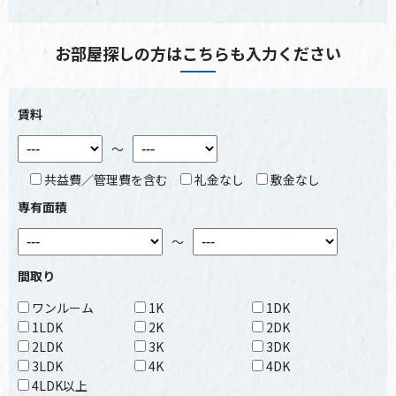
お部屋探しの方はこちらも入力ください
賃料
～
共益費／管理費を含む
礼金なし
敷金なし
専有面積
～
間取り
ワンルーム
1K
1DK
1LDK
2K
2DK
2LDK
3K
3DK
3LDK
4K
4DK
4LDK以上